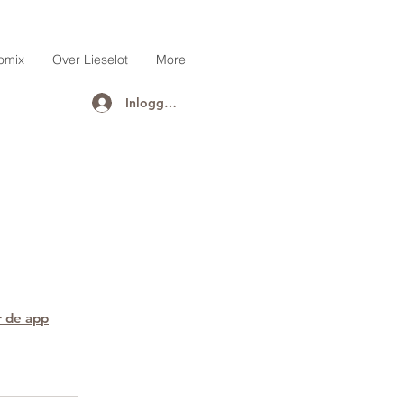
omix
Over Lieselot
More
Inloggen
r de app