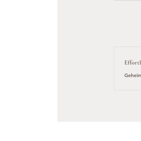
Effort
Gehei