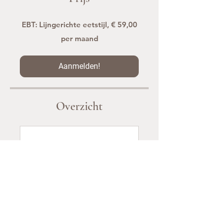
EBT: Lijngerichte eetstijl, € 59,00
per maand
Aanmelden!
Overzicht
Module 1: De Basis
.
10 stappen
Meer tonen