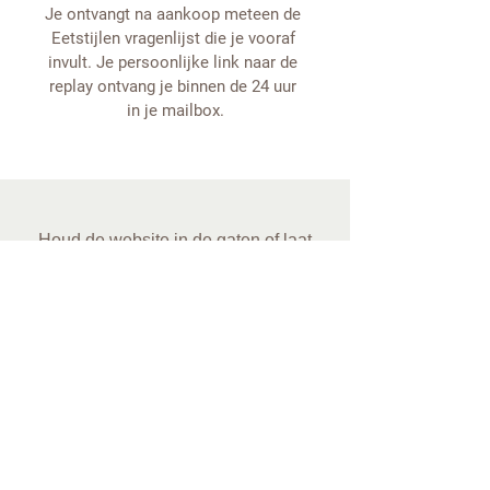
Je ontvangt na aankoop meteen de 
Eetstijlen vragenlijst die je vooraf 
invult. Je persoonlijke link naar de 
replay ontvang je binnen de 24 uur 
in je mailbox.
Houd de website in de gaten of laat
hieronder je e-mailadres achter om op
de hoogte te blijven van nieuwe
trajecten, infosessies en webinars.
Hou me op de hoogte